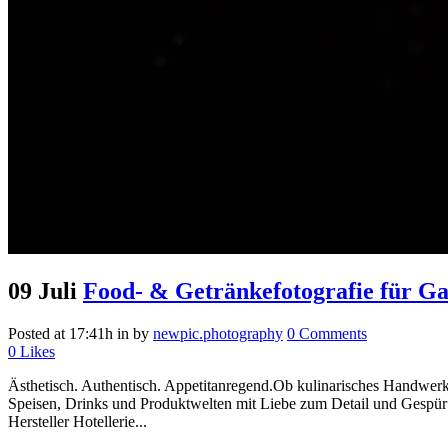
09 Juli
Food- & Getränkefotografie für G
Posted at 17:41h
in
by
newpic.photography
0 Comments
0
Likes
Ästhetisch. Authentisch. Appetitanregend.Ob kulinarisches Handwerk,
Speisen, Drinks und Produktwelten mit Liebe zum Detail und Gespür 
Hersteller Hotellerie...